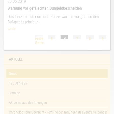
20.06.2019
Warnung vor gefälschten Bußgeldbescheiden
Das Innenministerium und Polizei warnen vor gefälschten
Bußgeldbescheiden.
weiter
erste
5
6
7
8
9
Seite
AKTUELL
News
125 Jahre ZV
Termine
Aktuelles aus den Innungen
Chronologische Übersicht - Termine der Tagungen des Zentralverbandes