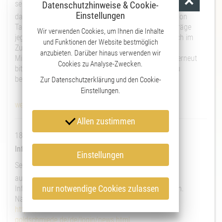
sehr geehrte Damen und Herren,
Datenschutzhinweise & Cookie-
Einstellungen
da sich unser Verband immer gegen den Abschluss von
Tarifverträgen positioniert hat, gibt es keine Tarifverträge
Wir verwenden Cookies, um Ihnen die Inhalte
jeglicher Art. Weil es aber immer wieder Anfragen auch im
und Funktionen der Website bestmöglich
Zusammenhang mit der Einführung der
anzubieten. Darüber hinaus verwenden wir
Mindestausbildungsvergütung gibt, möchten wir Sie erneut
Cookies zu Analyse-Zwecken.
bitten und auffordern, sich an einer Lohnerhebung zu
beteiligen.
Zur
Datenschutzerklärung
und den
Cookie-
Einstellungen
.
weiter
Allen zustimmen
18.02.2020
Informationen zur Geldwäscheprävention
Einstellungen
Sehr geehrtes Mitglied,
aus gegebenen Anlass möchten wir Sie auf wichtige
nur notwendige Cookies zulassen
Informationen bezüglich Geldwäschegesetz hinweisen.
Näheres finden Sie im internen Bereich.
https://www.zentralverband-
goldschmiede.de/de/login/news.html