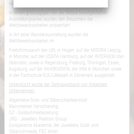
von dem Hit "We are the Champions".
In einem großzügigen von der Messe bereitgestellten
Ausstellungsareal wurden den Besuchern die
Wettbewerbsarbeiten präsentiert.
In Art einer Wanderausstellung wurden die
Wettbewerbsarbeiten im
Freilichtmuseum des LWL in Hagen, auf der MIDORA Leipzig,
in Münster, auf der USSIFA Hamburg, auf der INTERGEM Idar-
Oberstein, sowie in Regensburg, Freiburg, Thüringen, Essen,
Augsburg, auf der INHORGENTA, der IHM in München sowie
in der Fachschule EUC-Lillebaelt in Dänemark ausgestellt.
Unterstützt wurde der Zentralverband von folgenden
Unternehmen:
Allgemeine Gold- und Silberscheideanstalt
Mannheimer Versicherung
GZ - Goldschmiedezeitung
JRG - Jewellery Relation Group
Europäische Akademie, der Juweliere, Gold- und
Silberschmiede, FBZ Ahlen