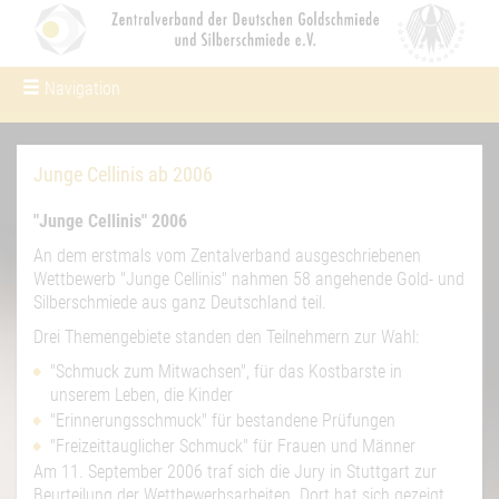
Navigation
Um Einstellungen zur Barrierefreiheit
vornehmen zu können wird die Berechtigung für
funktionale Cookies in den Cookie-Einstellungen
benötigt.
Junge Cellinis ab 2006
Cookie-Einstellungen
"Junge Cellinis" 2006
An dem erstmals vom Zentalverband ausgeschriebenen
Wettbewerb "Junge Cellinis" nahmen 58 angehende Gold- und
Silberschmiede aus ganz Deutschland teil.
Drei Themengebiete standen den Teilnehmern zur Wahl:
"Schmuck zum Mitwachsen", für das Kostbarste in
unserem Leben, die Kinder
"Erinnerungsschmuck" für bestandene Prüfungen
"Freizeittauglicher Schmuck" für Frauen und Männer
Am 11. September 2006 traf sich die Jury in Stuttgart zur
Beurteilung der Wettbewerbsarbeiten. Dort hat sich gezeigt,