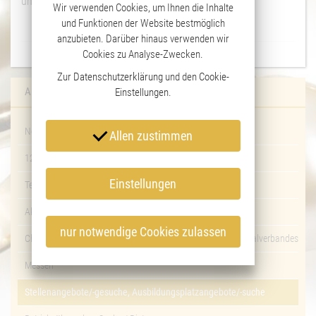
uns an, dann erhalten Sie nähere Informationen.
Wir verwenden Cookies, um Ihnen die Inhalte
und Funktionen der Website bestmöglich
anzubieten. Darüber hinaus verwenden wir
vorherige Seite
//
Übersicht
//
nächste Seite
Cookies zu Analyse-Zwecken.
Zur
Datenschutzerklärung
und den
Cookie-
AKTUELL
Einstellungen
.
News
Allen zustimmen
125 Jahre ZV
Einstellungen
Termine
Aktuelles aus den Innungen
nur notwendige Cookies zulassen
Chronologische Übersicht - Termine der Tagungen des Zentralverbandes
Messen
Stellenangebote/-gesuche, Ausbildungsplatzangebote/-suche