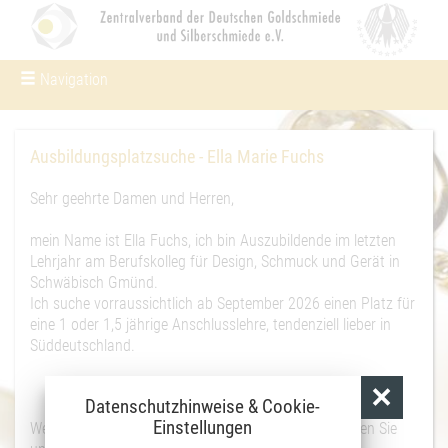
Navigation
Um Einstellungen zur Barrierefreiheit
vornehmen zu können wird die Berechtigung für
funktionale Cookies in den Cookie-Einstellungen
benötigt.
Ausbildungsplatzsuche - Ella Marie Fuchs
Cookie-Einstellungen
Sehr geehrte Damen und Herren,
mein Name ist Ella Fuchs, ich bin Auszubildende im letzten
Lehrjahr am Berufskolleg für Design, Schmuck und Gerät in
Schwäbisch Gmünd.
Ich suche vorraussichtlich ab September 2026 einen Platz für
eine 1 oder 1,5 jährige Anschlusslehre, tendenziell lieber in
Süddeutschland.
Datenschutzhinweise & Cookie-
Einstellungen
Weitere Daten finden Sie im
internen Bereich
oder rufen Sie