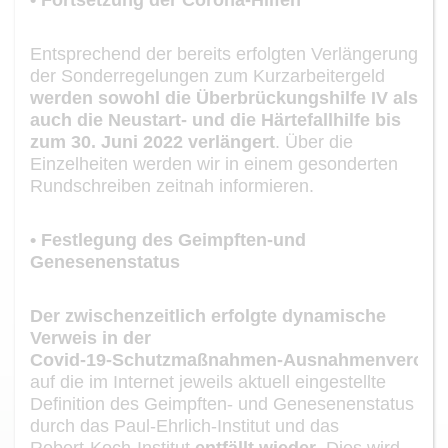
Entsprechend der bereits erfolg
t
en Verlängerung
der Sonderregelungen zum Kurzarbei
tergeld
werden sowohl die Überbrückungshilfe IV als
auch die Neustart
-
und die
Härtefallhilfe bis
zum 30. Juni 2022 verlängert
.
Über die
Einzelheiten werden wir in
einem geso
nderten
Rundschreiben zeitnah
informieren.
•
Festlegung des Geimpften
-
und
Genesenenstatus
Der zwischenzeitlich erfolg
t
e dynamische
Verweis in der
Covid
-
19
-
Schutzmaß
nahmen
-
Ausnahmenverord
auf die im Internet jeweils aktuell eingestellte
Defini
tion des
Geimpften
-
und Genesen
en
status
durch das Paul
-
Ehrlich
-
Institut und das
Ro
bert
-
Koch
-
Institut
entfällt wieder
. Dies
wird