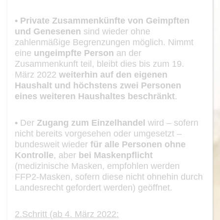
•
Private Zusammenkünfte von Geimpften
und Genesenen
sind
wieder ohne
zahlenmäßige Begrenzungen möglich
. Nimmt
eine
ungeimpfte Person
an der
Zusammenkunft teil, bleibt
dies
bis zum 19
.
März 2022
weiterhin auf den eige
nen
Haushalt und höchstens zwei Personen
eines weiteren Haushaltes
beschränkt
.
•
Der
Zugang zum Einzelhandel
wird
–
sofern
nicht bereits vorgesehen oder
umgesetzt
–
bundesweit wieder
für alle Personen ohne
Kontrolle
, aber
bei
Maskenpflicht
(medizinische Masken, empfohlen werden
FFP2
-
Masken
,
so
fern diese nicht ohnehin durch
Landesrecht gefordert werden
)
geöffnet
.
2.
Schritt (ab 4. März 2022: