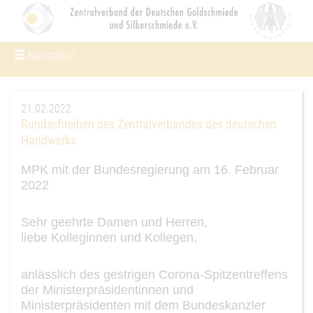
Navigation
Um Einstellungen zur Barrierefreiheit
vornehmen zu können wird die Berechtigung für
funktionale Cookies in den Cookie-Einstellungen
benötigt.
21.02.2022
Rundschreiben des Zentralverbandes des deutschen
Cookie-Einstellungen
Handwerks
MPK mit der Bundesregierung am
16. Februar
2022
Sehr geehrte Damen und Herren,
liebe
Kolleginnen und Kollegen,
a
nlässlich des
gestrigen
Corona
-
Spitzentreffens
der Ministerpräsidentinnen und
Minist
erpräsidenten mit dem Bundeskanzler