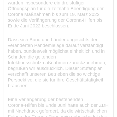
wurden insbesondere ein dreistufiger
Öffnungs
plan für die zeitnahe Beendigung
der
Corona
Maßnahmen bis zum 19. März 2022
-
so
wie die Verlängerung der Corona
-
Hil
fen bis
Ende Juni 2022 beschlossen.
Dass sich Bund und Länder angesichts der
veränderten Pandemielage darauf verstän
digt
haben, bundesweit möglichst einheitlich und in
Schritten die geltenden
Infektions
schutzmaßnahmen zurückzunehmen,
begrüßen wir ausdrückl
ich. Dieser Stufenplan
verschafft unseren Betrieben die so wichtige
Perspektive, die sie für ihre Geschäftstä
tigkeit
brauchen.
Eine
Verlängerung der bestehenden
Corona
-
Hilfen bis Ende Juni
hatte auch der ZDH
mit Nachdruck gefordert, d
a die wirtschaftlichen
Folgen der Corona
-
Pandemie unbe
schadet des