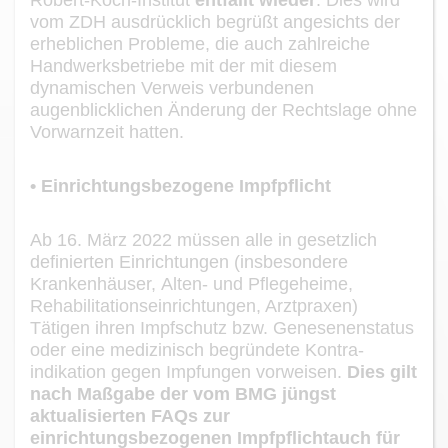
vom ZDH ausdrücklich begrüßt
angesichts
der
erheblichen
Probleme, die
auch
zahlreiche
Handwerksbetriebe mit der mit diesem
dynamischen Verweis verbundenen
augenblicklichen Änderung der Rechtslage ohne
Vorwarnzeit
ha
tt
en
.
•
Einrichtungsbezogene Impfpflicht
Ab 16. März 2022 müssen alle in gesetzlich
definierten Einrichtungen (insbe
sondere
Krankenhäuser,
Alten
-
und Pflegeheime,
Rehabilitationseinrichtungen
, Arztpraxen
)
Täti
gen ihren Impfschutz
bzw. Genesen
enstatus
oder
eine medizinisch begründete Kontra-
indikation
gegen Impfungen
vorweisen.
Dies gilt
nach Maßgabe
der vom
BMG
jüngst
aktualisierten
FA
Qs
zur
einrichtungsbezogenen
Impfpflich
t
auch
für