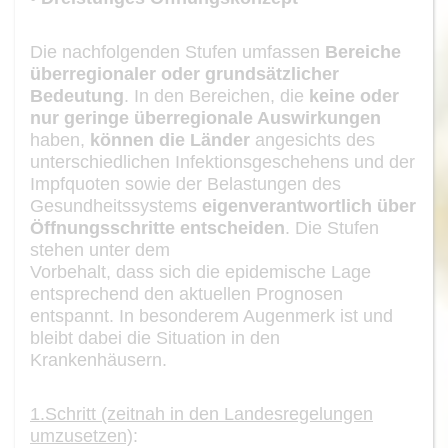
Die nachfolgenden Stufen umfassen
Bereiche
überregionaler oder grundsätzlicher
Bedeutung
. In den
Bereichen
, die
keine oder
nur geringe
überregionale Auswir
kungen
haben,
können
die Länder
angesichts des
unterschiedlichen Infektionsge
schehen
s
und der
Impfquoten sowie der Belastungen des
Gesundheitssystems
eigen
verantwortlich über
Öffnungsschritte
entscheiden
.
Die
Stuf
en
stehen unter dem
Vorbehalt
, dass sich die epidemische Lage
entsprechend den aktu
ellen Prognosen
ent
spannt
.
In besonderem Augenmerk ist und
bleibt dabei die Situation in den
Kranken
häusern
.
1.
Schritt (zeitnah in den Landesregelungen
umzusetzen)
: