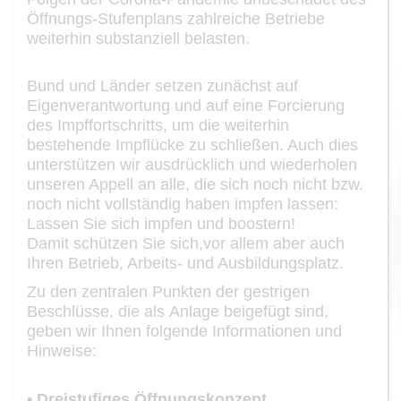
Öffnungs
-
Stufenplans zahlreiche Betriebe
weiterhin substanziell belaste
n
.
Bund und Länder setzen
zunächst
auf
Eigenverantwortung und auf eine Forcierung
des
Impffortschritts
, um die
weiterhin
bestehende
Impflücke
zu schließen
. Auch dies
unter
stützen wir ausdrücklich und wiederholen
unseren Appell an alle, die sich noch nicht
bzw.
noch nicht vollständig haben impfen lassen:
Lassen Sie sich impfen und boostern!
Damit schützen Sie sich,
vor allem aber auch
I
hren Betrieb, Arbeits
-
und Ausbildungs
platz.
Zu den zentralen Punkten de
r
gestrigen
Beschl
üsse
,
die
als
Anlage
beigefügt
sind
,
ge
ben wir Ihnen folgende Information
en und
Hinweise
:
•
Dreistufiges Öffnungskonzept