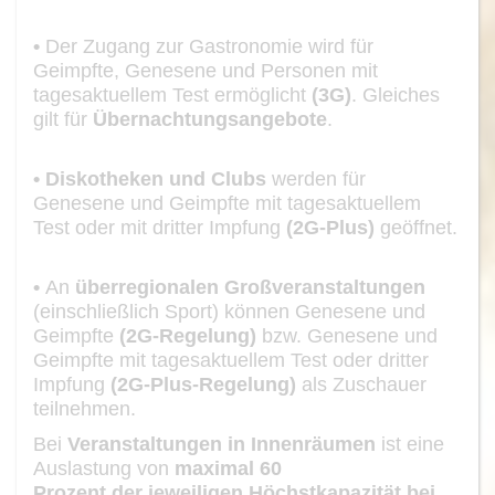
•
Der
Zugang zur Gastronomie
wird für
Geimpfte, Genesene und Personen mit
tagesaktuellem Test ermöglicht
(3G)
. Gleiches
gilt für
Übernachtungsange
bote
.
•
Diskotheken und Clubs
werden für
Genesene und Geimpfte mit tagesaktuel
lem
Test oder mit dritter Impfung
(2G
-
Plus)
geöffnet.
•
An
übe
rregionalen Großveranstaltungen
(einschließlich Sport) können Gene
sene und
Geimpfte
(2G
-
Regelung)
bzw. Genesene und
Geimpfte mit tagesaktu
ellem Test oder dritter
Impfung
(2G
-
Plus
-
Regelung)
als Zuschauer
teilnehmen.
B
ei
Veranstaltungen in Innenräumen
ist ei
ne
Auslastung von
maximal
60
Prozent
der jeweiligen Höchstkapazität bei