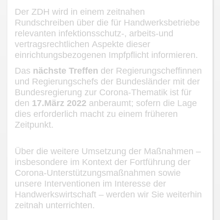
Der ZDH wird
in einem
z
eitnahen
Rundschreiben
über
die für Handwerksbetriebe
rele
vante
n
infektionsschutz
-
, arbeits
-
und
vertragsrechtliche
n
Aspekte dieser
einrichtungs
bezogenen Impfpflicht
informieren
.
Das
nächste
Treffen
der
Regierungscheffinnen
und Regierungschefs der Bundeslän
der
mit der
Bundesregierung
zu
r
Corona
-
Thematik
ist
für
den
17
.
März
2022
anbe
r
a
u
mt
;
s
ofern die Lage
dies
erforderlich macht
zu einem früheren
Zeitpunkt
.
Über die weitere Umsetzung der Maßnahmen
–
insbesondere im Kontext der
Fortfüh
rung der
Corona
-
Unterstützungsmaßnahmen
sowie
unsere Interventionen im Interesse
der
Handwerkswirtschaft
–
werden wir Sie weiterh
in
zeitnah unterrichten.