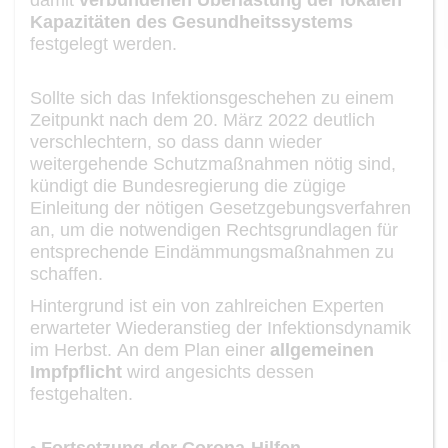
Kapazität
e
n
des Gesundheitssystems
festgelegt werden.
Sollte sich das Infektionsgeschehen
zu einem
Zeitpunkt
nach dem
20. März 2022 deut
lich
verschlechtern, so dass dann wieder
weitergehende Schutzmaßnahmen nötig sind,
kündigt die Bundesregierung die zügige
Einleitung der nötigen Gesetzgebungsverfah
ren
an, um die notwendigen Rechtsgrun
d
lagen
für
entsprechende
Eindämmungsm
aß
nahmen
zu
schaffen.
Hintergrund ist
ein
von zahlreichen Experten
erwartete
r
Wiederanstieg der Infektionsdy
namik
im Herbst.
An dem Plan einer
allgemeinen
Impfpflicht
wird
ange
sichts dessen
festgehalten.
•
Fortsetzung der Corona
-
Hilfen