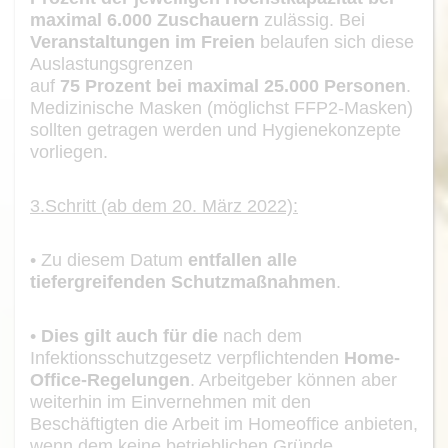
maximal
6.000
Zuschauern
zu
lässig. Bei
Veranstaltungen im Freien
belaufen sich diese
Auslastungsgrenzen
auf
75
Prozent bei maximal 25.000
Personen
.
Medizinische Masken (mög
lichst FFP2
-
Masken)
sollten getragen werden und Hygienekonzepte
vorliegen.
3.
Schritt (ab dem 20. März 2022):
•
Zu diesem Datum
entfallen alle
tief
er
greifenden Schutzmaßnahmen
.
•
Dies gilt auch für die
nach dem
Infektionsschutzgesetz verpflichtenden
Home-
O
ffice
-
Regelungen
. Arbeitgeber können aber
weiterhin im Einvernehmen mit den
Beschäftigten die Arbeit im Homeoffice anbieten,
wenn dem keine betrieblichen
Gründe