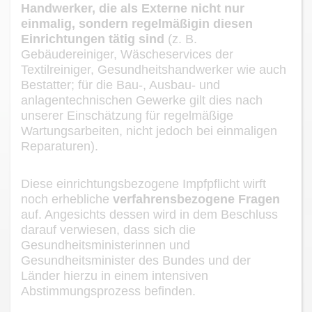
Handwerker,
die als Externe
nicht nur
einmalig, sondern regelmäßig
in diesen
Einrichtungen
tätig sind
(z. B.
Gebäudereiniger, Wäscheservices der
Textilreiniger,
Gesundheits
handwerker wie au
ch
Bestatter
; für
die Bau
-
, Ausbau
-
und
anlagentechnischen Ge
werke
gilt dies
nach
unserer Einschätzung
für
regelmäßige
Wartungsarbeiten, nicht
je
doch
bei
einmalige
n
Reparaturen).
Diese einrichtungsbezogene Impfpflicht wirft
noch erhebliche
verfahrensbezogene
Fragen
auf. Angesichts dessen wird in dem Beschluss
darauf verwiesen, dass sich die
Gesundheitsministerinnen und
Gesundheitsminister des Bundes und der
Länder hierzu
in einem i
ntensiven
Abstimmungsprozess befinden.